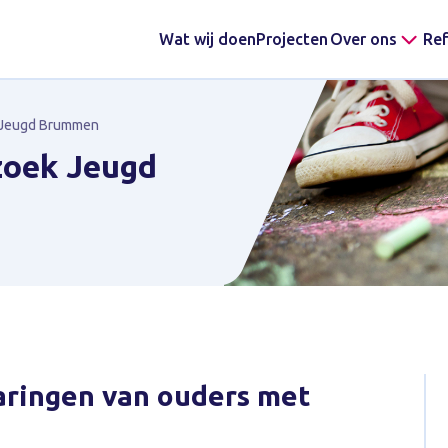
Wat wij doen
Projecten
Over ons
Ref
k Jeugd Brummen
zoek Jeugd
varingen van ouders met