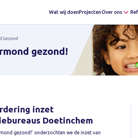
Wat wij doen
Projecten
Over ons
Ref
nd Gezond
ermond gezond!
rdering inzet
tiebureaus Doetinchem
termond gezond!’ onderzochten we de inzet van