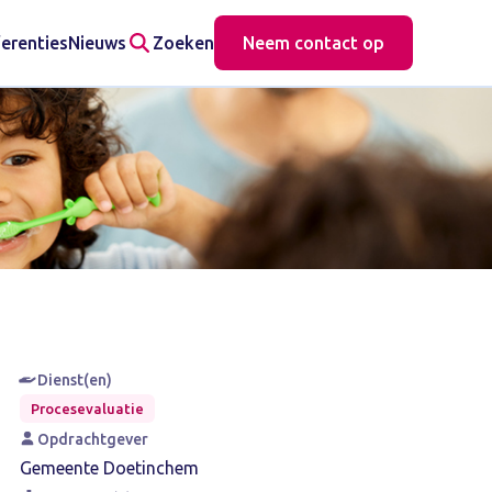
erenties
Nieuws
Zoeken
Neem contact op
Dienst(en)
Procesevaluatie
Opdrachtgever
Gemeente Doetinchem